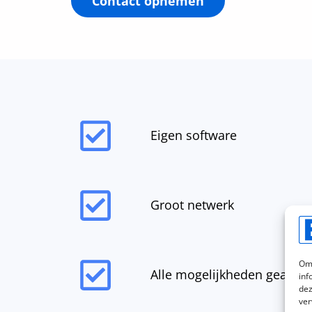
Contact opnemen
Eigen software
Groot netwerk
Om 
Alle mogelijkheden geanal
inf
dez
ver