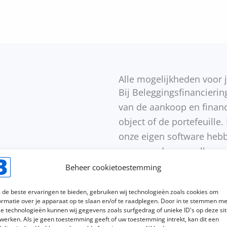
Alle mogelijkheden voor j
Bij Beleggingsfinanciering
van de aankoop en financi
object of de portefeuille
onze eigen software hebbe
voorwaarden van alle ma
samenwerken. Hierdoor ku
Beheer cookietoestemming
financieringsmogelijkhed
de beste ervaringen te bieden, gebruiken wij technologieën zoals cookies om
calculatie en een overzi
yseerd
ormatie over je apparaat op te slaan en/of te raadplegen. Door in te stemmen me
beschikbare taxateurs. In
e technologieën kunnen wij gegevens zoals surfgedrag of unieke ID's op deze si
werken. Als je geen toestemming geeft of uw toestemming intrekt, kan dit een
binnen zes weken gereal