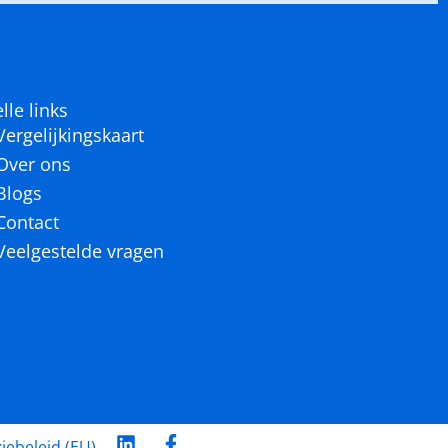
lle links
Vergelijkingskaart
Over ons
Blogs
Contact
Veelgestelde vragen
L
F
iebeleid (EU)