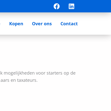
F
L
a
i
c
n
e
k
e
Kopen
Over ons
Contact
b
e
o
d
o
i
k
n
ok mogelijkheden voor starters op de
laars en taxateurs.