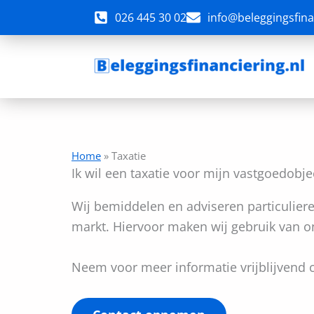
Ga
026 445 30 02
info@beleggingsfina
naar
de
inhoud
Home
»
Taxatie
Ik wil een taxatie voor mijn vastgoedobje
Wij bemiddelen en adviseren particulier
markt. Hiervoor maken wij gebruik van on
Neem voor meer informatie vrijblijvend 