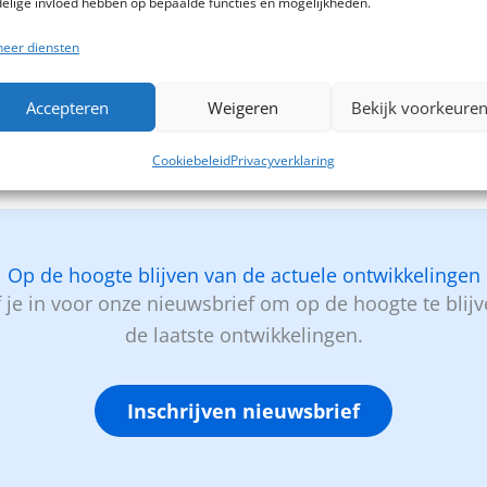
elige invloed hebben op bepaalde functies en mogelijkheden.
binnen 6 weken
eer diensten
Accepteren
Weigeren
Bekijk voorkeure
Cookiebeleid
Privacyverklaring
Op de hoogte blijven van de actuele ontwikkelingen
f je in voor onze nieuwsbrief om op de hoogte te blij
de laatste ontwikkelingen.
Inschrijven nieuwsbrief