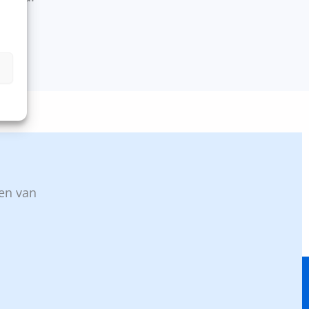
n
ven van