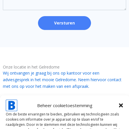
e
i
m
r
c
m
p
h
e
t
r
Versturen
Onze locatie in het Gelredome
Wij ontvangen je graag bij ons op kantoor voor een
adviesgesprek in het mooie Gelredome. Neem hiervoor contact
met ons op voor het maken van een afspraak.
Beheer cookietoestemming
Om de beste ervaringen te bieden, gebruiken wij technologieën zoals
cookies om informatie over je apparaat op te slaan en/of te
raadplegen. Door in te stemmen met deze technologieën kunnen wij