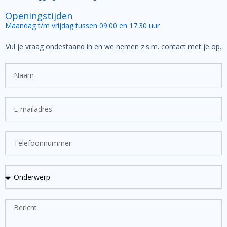
Openingstijden
Maandag t/m vrijdag tussen 09:00 en 17:30 uur
Vul je vraag ondestaand in en we nemen z.s.m. contact met je op.
N
a
a
m
E
-
m
a
T
i
e
l
l
a
e
O
d
f
n
r
o
d
e
o
e
s
B
n
r
e
n
w
r
u