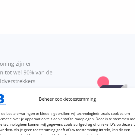
oning zijn er
n tot wel 90% van de
ldverstrekkers
imaal 30 jaar af te
lossingsvrij bespreekbaar.
Beheer cookietoestemming
ancieringen en er zijn
de beste ervaringen te bieden, gebruiken wij technologieën zoals cookies om
 rekenen als voor een
ormatie over je apparaat op te slaan en/of te raadplegen. Door in te stemmen me
ontact met ons op om
e technologieën kunnen wij gegevens zoals surfgedrag of unieke ID's op deze si
werken. Als je geen toestemming geeft of uw toestemming intrekt, kan dit een
 Wij kunnen voor jou een