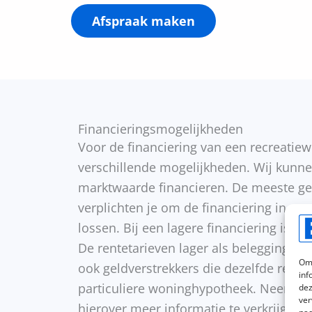
Afspraak maken
Financieringsmogelijkheden
Voor de financiering van een recreatiew
verschillende mogelijkheden. Wij kunne
marktwaarde financieren. De meeste ge
verplichten je om de financiering in max
lossen. Bij een lagere financiering is af
De rentetarieven lager als beleggingsfin
Om 
ook geldverstrekkers die dezelfde rente
inf
particuliere woninghypotheek. Neem c
dez
ver
hierover meer informatie te verkrijgen.