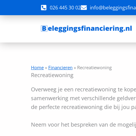
Ga
026 445 30 02
info@beleggingsfina
naar
de
inhoud
Home
»
Financieren
»
Recreatiewoning
Recreatiewoning
Overweeg je een recreatiewoning te kope
samenwerking met verschillende geldverst
de perfecte recreatiewoning die bij jou 
Neem voor het bespreken van de mogelij