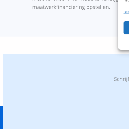
nad
maatwerkfinanciering opstellen.
Beh
Schrij