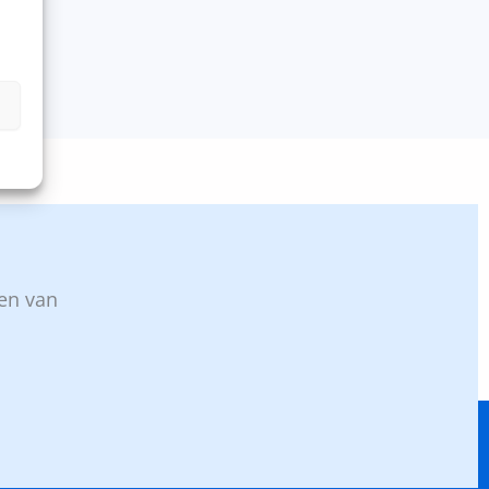
n
ven van