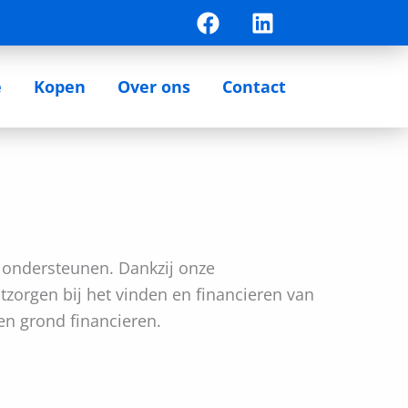
F
L
a
i
c
n
e
k
e
Kopen
Over ons
Contact
b
e
o
d
o
i
k
n
e ondersteunen. Dankzij onze
zorgen bij het vinden en financieren van
en grond financieren.