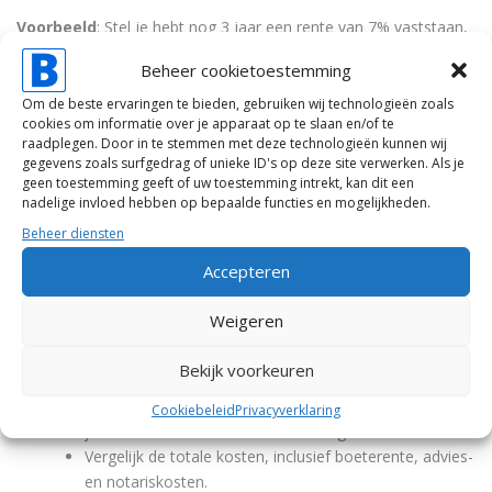
Voorbeeld
: Stel je hebt nog 3 jaar een rente van 7% vaststaan,
terwijl de marktrente nu lager is. Als je nu wilt oversluiten, moet
Beheer cookietoestemming
je de bank compenseren voor het renteverschil over die
resterende 3 jaar. Dit kan flink oplopen, zeker bij een hoge
Om de beste ervaringen te bieden, gebruiken wij technologieën zoals
cookies om informatie over je apparaat op te slaan en/of te
hypotheek.
raadplegen. Door in te stemmen met deze technologieën kunnen wij
gegevens zoals surfgedrag of unieke ID's op deze site verwerken. Als je
De hoogte van de boete hangt af van:
geen toestemming geeft of uw toestemming intrekt, kan dit een
nadelige invloed hebben op bepaalde functies en mogelijkheden.
Het renteverschil tussen jouw huidige contractrente en
Beheer diensten
de actuele marktrente
Accepteren
De resterende looptijd van je rentevaste periode
Het bedrag dat je aflost boven het boetevrije
Weigeren
percentage
Bekijk voorkeuren
Wat is verstandig
Vraag altijd een onafhankelijke berekening aan voordat
Cookiebeleid
Privacyverklaring
je besluit over te sluiten of te verhogen.
Vergelijk de totale kosten, inclusief boeterente, advies-
en notariskosten.