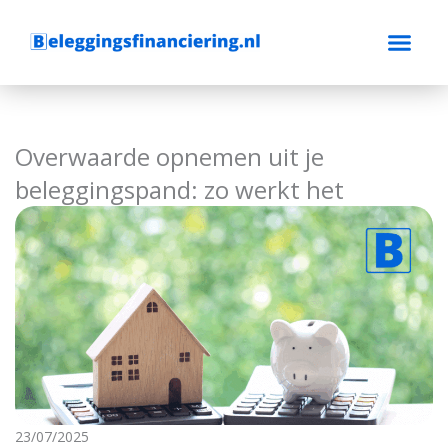
Ga
naar
de
inhoud
Overwaarde opnemen uit je
beleggingspand: zo werkt het
23/07/2025